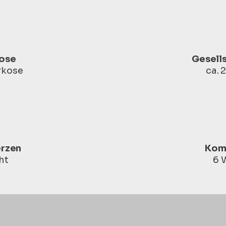
ose
Gesell
rkose
ca.
rzen
Kom
ht
6 