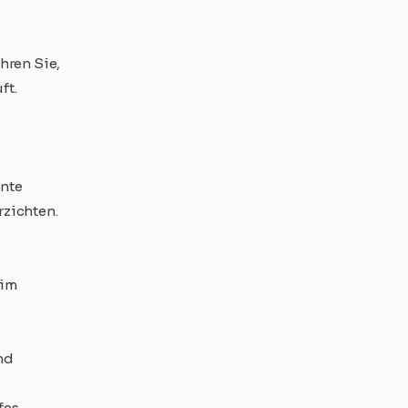
hren Sie,
ft.
ente
rzichten.
 im
nd
fes