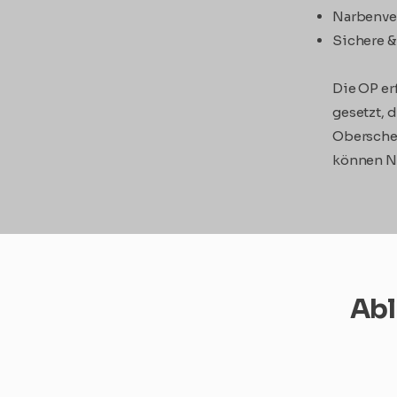
Narbenver
Sichere &
Die OP er
gesetzt, 
Oberschen
können N
Abl