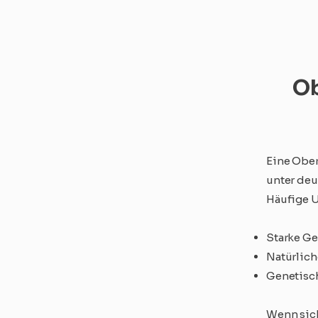
Ob
Eine Ober
unter deu
Häufige U
Starke G
Natürlich
Genetisch
Wenn sich