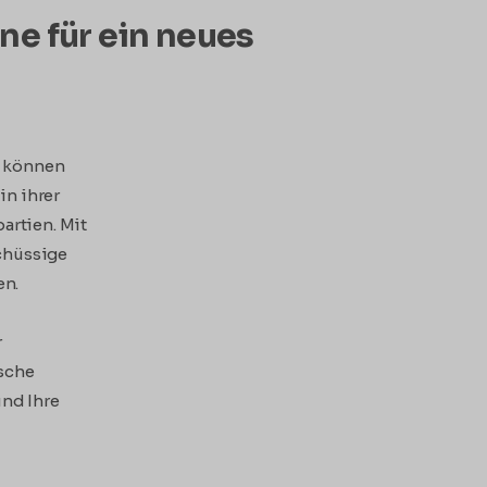
ne für ein neues
n können
in ihrer
artien. Mit
schüssige
en.
r
ische
und Ihre