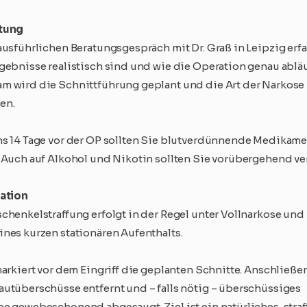
tung
ausführlichen Beratungsgespräch mit Dr. Graß in Leipzig erfa
gebnisse realistisch sind und wie die Operation genau abläu
 wird die Schnittführung geplant und die Art der Narkose
en.
s 14 Tage vor der OP sollten Sie blutverdünnende Medikam
 Auch auf Alkohol und Nikotin sollten Sie vorübergehend ve
ation
chenkelstraffung erfolgt in der Regel unter Vollnarkose und
nes kurzen stationären Aufenthalts.
markiert vor dem Eingriff die geplanten Schnitte. Anschließe
utüberschüsse entfernt und – falls nötig – überschüssiges
e gewebeschonend abgesaugt. Ziel ist ein natürliches, straf