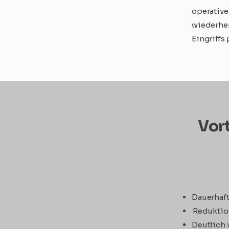
operative
wiederher
Eingriffs
Vor
Dauerhaft
Reduktio
Deutlich 