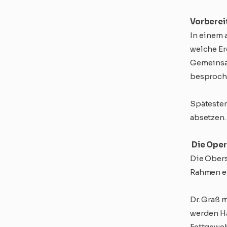
Vorberei
In einem 
welche Er
Gemeinsam
besproch
Spätesten
absetzen.
Die Oper
Die Obers
Rahmen ei
Dr. Graß 
werden Ha
Fettgeweb