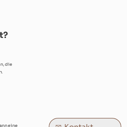
t?
n, die
n.
ann eine