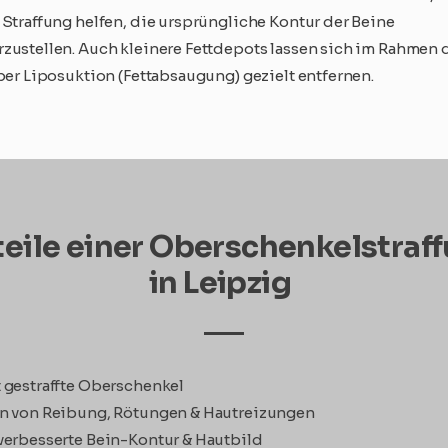
 Straffung helfen, die ursprüngliche Kontur der Beine
zustellen. Auch kleinere Fettdepots lassen sich im Rahmen 
 per Liposuktion (Fettabsaugung) gezielt entfernen.
teile einer Oberschenkelstraf
in Leipzig
 gestraffte Oberschenkel
n von Reibung, Rötungen & Hautreizungen
verbesserte Bein-Kontur & Hautbild