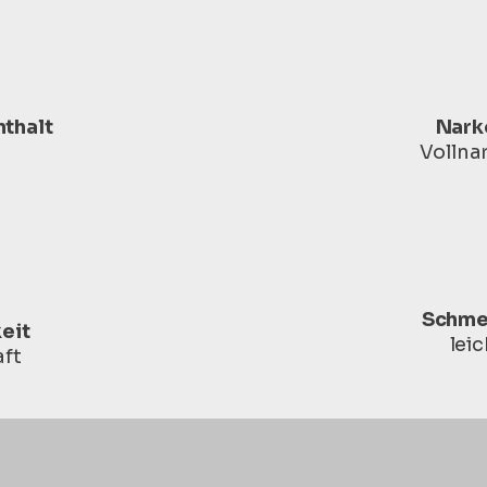
nthalt
Nark
Vollna
Schme
eit
leic
ft