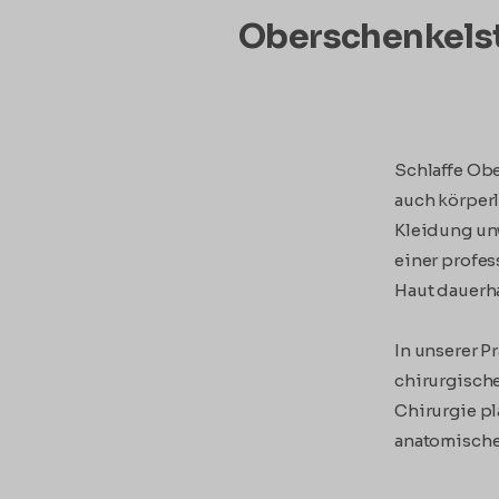
Oberschenkelstr
Schlaffe Obe
auch körperl
Kleidung un
einer profes
Haut dauerha
In unserer Pr
chirurgische
Chirurgie pl
anatomische