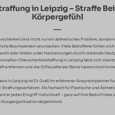
affung in Leipzig – Straffe Bei
Körpergefühl
rschenkel sind nicht nur ein ästhetisches Problem, sonder
iche Beschwerden verursachen. Viele Betroffene fühlen sich 
wohl oder leiden unter Hautreizungen durch reibende Hautp
sionellen Oberschenkelstraffung in Leipzig lässt sich über
ft entfernen und die Silhouette der Beine harmonisch form
axis in Leipzig ist Dr. Graß Ihr erfahrener Ansprechpartner fü
 Straffungsverfahren. Als Facharzt für Plastische und Ästhet
ant er jeden Eingriff individuell – ganz auf Ihre Bedürfnisse 
 Ausgangssituation abgestimmt.