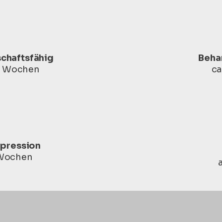
schaftsfähig
Beha
 2 Wochen
ca
pression
Wochen