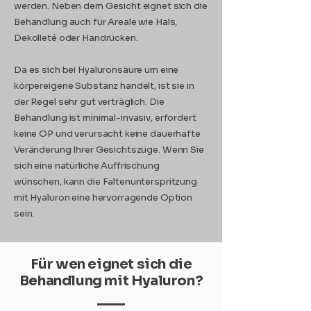
werden. Neben dem Gesicht eignet sich die
Behandlung auch für Areale wie Hals,
Dekolleté oder Handrücken.
Da es sich bei Hyaluronsäure um eine
körpereigene Substanz handelt, ist sie in
der Regel sehr gut verträglich. Die
Behandlung ist minimal-invasiv, erfordert
keine OP und verursacht keine dauerhafte
Veränderung Ihrer Gesichtszüge. Wenn Sie
sich eine natürliche Auffrischung
wünschen, kann die Faltenunterspritzung
mit Hyaluron eine hervorragende Option
sein.
Für wen eignet sich die
Behandlung mit Hyaluron?