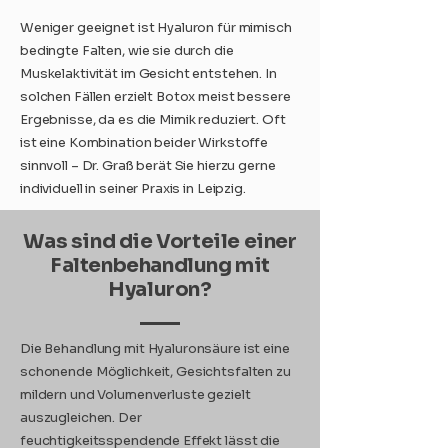
Weniger geeignet ist Hyaluron für mimisch
bedingte Falten, wie sie durch die
Muskelaktivität im Gesicht entstehen. In
solchen Fällen erzielt Botox meist bessere
Ergebnisse, da es die Mimik reduziert. Oft
ist eine Kombination beider Wirkstoffe
sinnvoll – Dr. Graß berät Sie hierzu gerne
individuell in seiner Praxis in Leipzig.
Was sind die Vorteile einer
Faltenbehandlung mit
Hyaluron?
Die Behandlung mit Hyaluronsäure ist eine
schonende Möglichkeit, Gesichtsfalten zu
mildern und Volumenverluste gezielt
auszugleichen. Der
feuchtigkeitsspendende Effekt lässt die