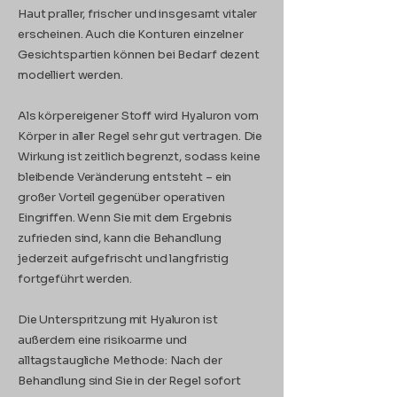
Haut praller, frischer und insgesamt vitaler
erscheinen. Auch die Konturen einzelner
Gesichtspartien können bei Bedarf dezent
modelliert werden.
Als körpereigener Stoff wird Hyaluron vom
Körper in aller Regel sehr gut vertragen. Die
Wirkung ist zeitlich begrenzt, sodass keine
bleibende Veränderung entsteht – ein
großer Vorteil gegenüber operativen
Eingriffen. Wenn Sie mit dem Ergebnis
zufrieden sind, kann die Behandlung
jederzeit aufgefrischt und langfristig
fortgeführt werden.
Die Unterspritzung mit Hyaluron ist
außerdem eine risikoarme und
alltagstaugliche Methode: Nach der
Behandlung sind Sie in der Regel sofort