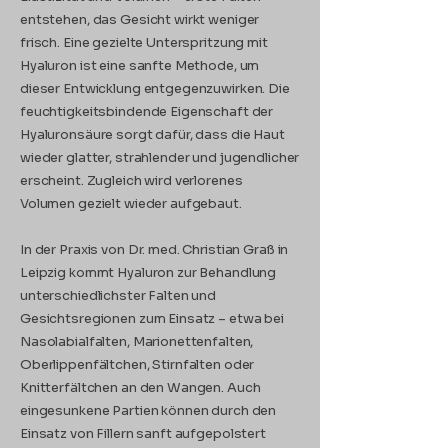
entstehen, das Gesicht wirkt weniger
frisch. Eine gezielte Unterspritzung mit
Hyaluron ist eine sanfte Methode, um
dieser Entwicklung entgegenzuwirken. Die
feuchtigkeitsbindende Eigenschaft der
Hyaluronsäure sorgt dafür, dass die Haut
wieder glatter, strahlender und jugendlicher
erscheint. Zugleich wird verlorenes
Volumen gezielt wieder aufgebaut.
In der Praxis von Dr. med. Christian Graß in
Leipzig kommt Hyaluron zur Behandlung
unterschiedlichster Falten und
Gesichtsregionen zum Einsatz – etwa bei
Nasolabialfalten, Marionettenfalten,
Oberlippenfältchen, Stirnfalten oder
Knitterfältchen an den Wangen. Auch
eingesunkene Partien können durch den
Einsatz von Fillern sanft aufgepolstert